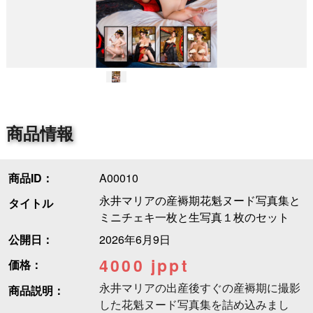
商品情報
商品ID：
A00010
永井マリアの産褥期花魁ヌード写真集と
タイトル
ミニチェキ一枚と生写真１枚のセット
公開日：
2026年6月9日
4000 jppt
価格：
永井マリアの出産後すぐの産褥期に撮影
商品説明：
した花魁ヌード写真集を詰め込みまし