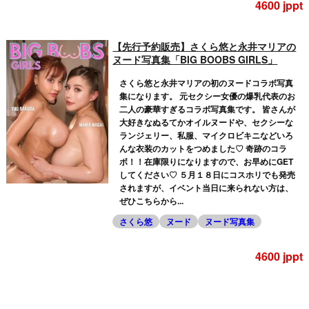
4600 jppt
【先行予約販売】さくら悠と永井マリアの
ヌード写真集「BIG BOOBS GIRLS」
さくら悠と永井マリアの初のヌードコラボ写真
集になります。 元セクシー女優の爆乳代表のお
二人の豪華すぎるコラボ写真集です。 皆さんが
大好きなぬるてかオイルヌードや、セクシーな
ランジェリー、私服、マイクロビキニなどいろ
んな衣装のカットをつめました♡ 奇跡のコラ
ボ！！在庫限りになりますので、お早めにGET
してください♡ ５月１８日にコスホリでも発売
されますが、イベント当日に来られない方は、
ぜひこちらから...
さくら悠
ヌード
ヌード写真集
4600 jppt