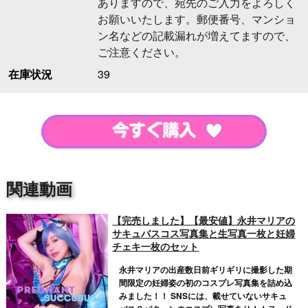
ありますので、宛先のご入力をよろしく
お願いいたします。郵便番号、マンショ
ン名などの記載漏れが増えてますので、
ご注意ください。
在庫状況
39
関連動画
【完売しました】【最安値】永井マリアの
サキュバスコス写真集と生写真一枚と妊婦
チェキ一枚のセット
永井マリアの出産数日前ギリギリに撮影した期
間限定の妊婦姿の初のコスプレ写真集を詰め込
みました！！ SNSには、載せていないサキュ