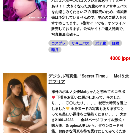
バス２パターンのコスプレ写真あり！！ヌード
あり！！ 大きくなったお腹のマリアサキュバス
をお楽しみください♡ 在庫販売のため、追加販
売は予定していませんので、早めのご購入をお
すすめしてます。 ※別サイトでも、オンライン
販売しております。公式サイトご購入特典で、
写真集最安値＋...
コスプレ
サキュバス
ボテ腹
妊婦
臨月
4000 jppt
デジタル写真集「Secret Time」 Mei＆永
井マリア
海外のポルノ女優Meiちゃんと初めてのコラボ
下着をお互いに脱がしあって、キスした
り、、、〇〇したり、、、。 秘密の時間を過ご
しました
全身ヌードの写真もあります♡と
っても美しい裸体をご堪能ください、、、 大き
さ2160×3238 全45ページ ファイル形式：
購入後、DropboxURLから、ダウンロード可
能。お好きな写真を待ち受けにしてみてくださ