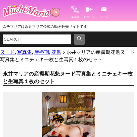
英語版
ログイン
メール
ムチマリアは永井マリア公式の動画販売サイトです
ヌード
,
写真集
,
産褥期
,
花魁
>
永井マリアの産褥期花魁ヌード
写真集とミニチェキ一枚と生写真１枚のセット
永井マリアの産褥期花魁ヌード写真集とミニチェキ一枚
と生写真１枚のセット