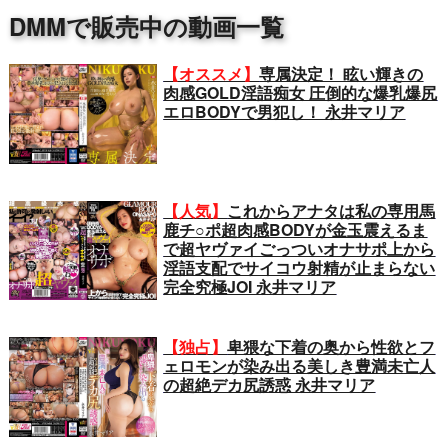
DMMで販売中の動画一覧
【オススメ】
専属決定！ 眩い輝きの
肉感GOLD淫語痴女 圧倒的な爆乳爆尻
エロBODYで男犯し！ 永井マリア
【人気】
これからアナタは私の専用馬
鹿チ○ポ超肉感BODYが金玉震えるま
で超ヤヴァイごっついオナサポ上から
淫語支配でサイコウ射精が止まらない
完全究極JOI 永井マリア
【独占】
卑猥な下着の奥から性欲とフ
ェロモンが染み出る美しき豊満未亡人
の超絶デカ尻誘惑 永井マリア