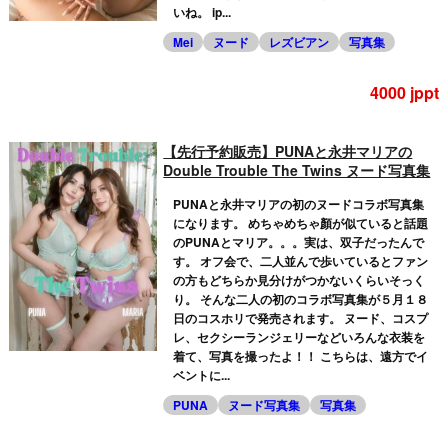
いね。 ip...
Mei
ヌード
レズビアン
写真集
4000 jppt
【先行予約販売】PUNAと永井マリアの
Double Trouble The Twins ヌード写真集
PUNAと永井マリアの初のヌードコラボ写真集
になります。 めちゃめちゃ顏が似ていると話題
のPUNAとマリア。。。実は、双子だったんで
す。 オフ会で、二人並んで歩いているとファン
の方もどちらか見分けがつかないくらいそっく
り。 そんな二人の初のコラボ写真集が５月１８
日のコスホリで発売されます。 ヌード、コスプ
レ、セクシーランジェリーなどいろんな衣装を
着て、写真を撮ったよ！！ こちらは、遠方でイ
ベントに...
PUNA
ヌード写真集
写真集